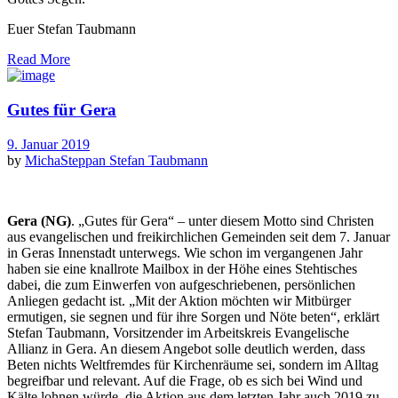
Euer Stefan Taubmann
Read More
Gutes für Gera
9. Januar 2019
by
MichaSteppan
Stefan Taubmann
Gera (NG)
. „Gutes für Gera“ – unter diesem Motto sind Christen
aus evangelischen und freikirchlichen Gemeinden seit dem 7. Januar
in Geras Innenstadt unterwegs. Wie schon im vergangenen Jahr
haben sie eine knallrote Mailbox in der Höhe eines Stehtisches
dabei, die zum Einwerfen von aufgeschriebenen, persönlichen
Anliegen gedacht ist. „Mit der Aktion möchten wir Mitbürger
ermutigen, sie segnen und für ihre Sorgen und Nöte beten“, erklärt
Stefan Taubmann, Vorsitzender im Arbeitskreis Evangelische
Allianz in Gera. An diesem Angebot solle deutlich werden, dass
Beten nichts Weltfremdes für Kirchenräume sei, sondern im Alltag
begreifbar und relevant. Auf die Frage, ob es sich bei Wind und
Kälte lohnen würde, die Aktion aus dem letzten Jahr auch 2019 zu