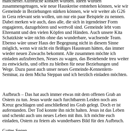
mancherlei Aufbrüche konkret wurden. Ideen wurden
zusammengetragen, wie neue Hauskreise entstehen können, wie wir
Gemeinde in Beziehungen stärken können, wie wir weiter als G26
in Gera relevant sein wollen, um nur ein paar Beispiele zu nennen.
Dabei merken wir auch, dass alle, die sich in irgendeiner Form
engagieren, dazugehören und wertvoll sind. Gemeinde lebt vom
Ehrenamt und den vielen Köpfen und Händen. Auch unsere Kita
Schatzkiste wäre nichts ohne das wunderbare, wachsende Team.
Ebenso wäre unser Haus der Begegnung nicht in diesem Sinne
möglich, wenn wir nicht ein fleißiges Hausteam hätten, das immer
wieder neuen Zuwachs bekommt. Alle zusammen möchte ich
einladen aufzubrechen, Neues zu wagen, das Bestehende treu weiter
zu entwickeln, und offen zu bleiben für neue Beziehungen und
Wege. Dazu passt auch unser neues Gemeinde-Kennenlern-
Seminar, zu dem Micha Steppan und ich herzlich einladen möchten.
Aufbruch – Das hat auch immer etwas mit dem offenen Grab an
Ostern zu tun. Jesus wurde nach furchtbarem Leiden noch ans
Kreuz geschlagen und anschließend ins Grab gelegt. Doch er ist
auferstanden. Der Tod konnte ihn nicht halten. Jesus ist das Leben
und schenkt auch uns neues Leben mit ihm. Ich möchte euch
einladen, Ostern zu feiern als wunderbares Bild für den Aufbruch.
Gottes Segen.