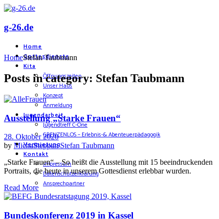
g-26.de
Home
Gottesdienste
Home
Stefan Taubmann
Kita
Öffnungszeiten
Posts in category: Stefan Taubmann
Unser Haus
Konzept
Anmeldung
Jugendarbeit
Ausstellung „Starke Frauen“
Jugendtreff C-One
GRENZENLOS – Erlebnis-& Abenteuerpädagogik
28. Oktober 2020
Vermietung
by
MichaSteppan
Stefan Taubmann
Kontakt
„Starke Frauen“ – So heißt die Ausstellung mit 15 beeindruckenden
Impressum
Portraits, die heute in unserem Gottesdienst erlebbar wurden.
Datenschutzerklärung
Ansprechpartner
Read More
Bundeskonferenz 2019 in Kassel