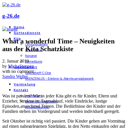
g-26.de
Home
Gottesdienste
Kita
What a wonderful Time – Neuigkeiten
Öffnungszeiten
aus der Kita Schatzkiste
Unser Haus
Konzept
2. Januar 2019
Anmeldung
by
MichaSteppan
Jugendarbeit
with
no comment
Jugendtreff C-One
Sandra Weller
GRENZENLOS – Erlebnis-& Abenteuerpädagogik
Vermietung
Kontakt
Impressum
Was ist passiert? Wie in jeder Kita gibt es für Kinder, Eltern und
Erzieher, Struktur im Tagesablauf, viele Eindrücke, lustige
Datenschutzerklärung
Episoden, manchmal Tränen. Die Bedürfnisse der Kinder und der
Ansprechpartner
Familien stehen im Vordergrund und werden individuell geregelt.
Seit Oktober ist richtig viel passiert. Die Kinder gehen am Vormittag
auf einen nahegelegenen Spielplatz, in den Netto einkaufen oder auf