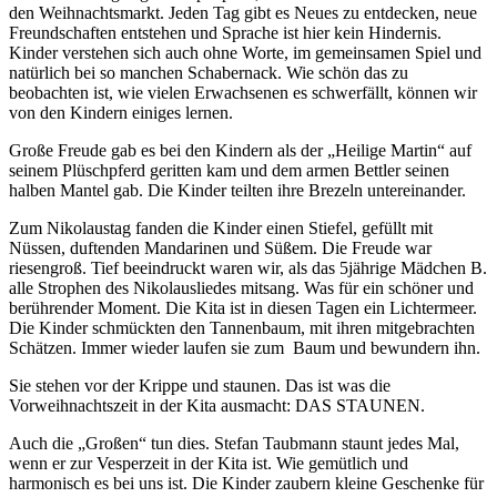
den Weihnachtsmarkt. Jeden Tag gibt es Neues zu entdecken, neue
Freundschaften entstehen und Sprache ist hier kein Hindernis.
Kinder verstehen sich auch ohne Worte, im gemeinsamen Spiel und
natürlich bei so manchen Schabernack. Wie schön das zu
beobachten ist, wie vielen Erwachsenen es schwerfällt, können wir
von den Kindern einiges lernen.
Große Freude gab es bei den Kindern als der „Heilige Martin“ auf
seinem Plüschpferd geritten kam und dem armen Bettler seinen
halben Mantel gab. Die Kinder teilten ihre Brezeln untereinander.
Zum Nikolaustag fanden die Kinder einen Stiefel, gefüllt mit
Nüssen, duftenden Mandarinen und Süßem. Die Freude war
riesengroß. Tief beeindruckt waren wir, als das 5jährige Mädchen B.
alle Strophen des Nikolausliedes mitsang. Was für ein schöner und
berührender Moment. Die Kita ist in diesen Tagen ein Lichtermeer.
Die Kinder schmückten den Tannenbaum, mit ihren mitgebrachten
Schätzen. Immer wieder laufen sie zum Baum und bewundern ihn.
Sie stehen vor der Krippe und staunen. Das ist was die
Vorweihnachtszeit in der Kita ausmacht: DAS STAUNEN.
Auch die „Großen“ tun dies. Stefan Taubmann staunt jedes Mal,
wenn er zur Vesperzeit in der Kita ist. Wie gemütlich und
harmonisch es bei uns ist. Die Kinder zaubern kleine Geschenke für