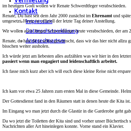
Vermietung
im heutigen Godi wollen wir Renate Schwerdtfeger verabschieden.
Kontakt
Renate, Du hast seit dem Jahr 2000 zunächst im
Ehrenamt
und späte
Impressum
umgesetzt. Heute ist offiziell der letzte Tag deiner Anstellung.
Datenschutzerklärung
Wir wollen auch Jürgen Schwerdtfeger heute verabschieden, der am 2
Ansprechpartner
Renate, du hast dir ja selbst gewünscht, dass wir das hier nicht allzu
bisschen weiter ausholen.
Ich würde jetzt am liebesten alles aufzählen was wir hier in den letzt
passiert wenn man engagiert und leidenschaftlich arbeitet.
Ich fasse mich kurz aber ich will euch diese kleine Reise nicht erspare
Ich kam vor etwa 25 Jahren zum ersten Mal in diese Gemeinde. Hel
Der Gottesdienst fand in den Räumen statt in denen heute die Kita i
Im Eingang wo man jetzt durch die Glastür in die Garderobe geht gab
Da wo jetzt die Toiletten der Kita sind und vorher unser Büchertisc
Nachrichten aller Art hineinlegen konnte. Vorne stand ein Klavier.