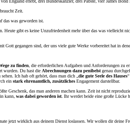
in von England erlebt, drei Bundeskanzler, drei Päbste, vier James Bond
braucht Zeit.
uf das was geworden ist.
en. Heute gibt es keine Unzufriedenheit mehr über das was vielleicht n
it Gott gegangen sind, der uns viele gute Werke vorbereitet hat in den
Wege zu finden
, die erforderlichen Aufgaben und Anforderungen zu er
ert wurden. Du hast die
Abrechnungen dazu penibelst
genau durchgef
sehen. Ich hab oft gehört, dass man dich „
die gute Seele des Hauses
“
rch ein
stark ehrenamtlich, zusätzliches
Engagement darstellbar.
ößte Geschenk, das man anderen machen kann. Zeit ist nicht reproduzie
ein kann,
was dabei geworden ist
. Ihr werdet beide eine große Lücke h
te jetzt wirklich aus deinem Dienst loslassen. Wir wollen dir deine Fr