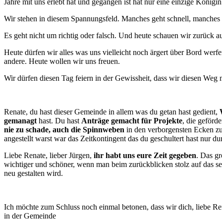
Jahre mit uns erlebt hat und gegangen ist hat nur eine einzige König
Wir stehen in diesem Spannungsfeld. Manches geht schnell, manches 
Es geht nicht um richtig oder falsch. Und heute schauen wir zurück a
Heute dürfen wir alles was uns vielleicht noch ärgert über Bord werf
andere. Heute wollen wir uns freuen.
Wir dürfen diesen Tag feiern in der Gewissheit, dass wir diesen Weg m
Renate, du hast dieser Gemeinde in allem was du getan hast gedient,
gemanagt
hast. Du hast
Anträge gemacht für Projekte
, die geförd
nie zu schade, auch die Spinnweben
in den verborgensten Ecken zu 
angestellt warst war das Zeitkontingent das du geschultert hast nur du
Liebe Renate, lieber Jürgen,
ihr habt uns eure Zeit gegeben
. Das gr
wichtiger und schöner, wenn man beim zurückblicken stolz auf das s
neu gestalten wird.
Ich möchte zum Schluss noch einmal betonen, dass wir dich, liebe Rena
in der Gemeinde