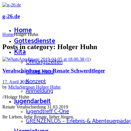
g-26.de
Home
Home
Holger Huhn
Gottesdienste
Posts in category: Holger Huhn
Kita
Öffnungszeiten
Unser Haus
Verabschiedung von Renate Schwerdtfeger
Konzept
17. April 2019
by
MichaSteppan
Holger Huhn
Anmeldung
//Holger Huhn
Jugendarbeit
Renate Verabschiedung 31.03.2019
Jugendtreff C-One
Ihr Lieben, liebe Renate, lieber Jürgen,
GRENZENLOS – Erlebnis-& Abenteuerpäda