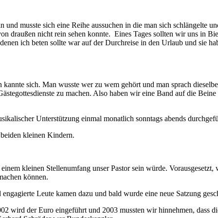
n und musste sich eine Reihe aussuchen in die man sich schlängelte u
von draußen nicht rein sehen konnte. Eines Tages sollten wir uns in
enen ich beten sollte war auf der Durchreise in den Urlaub und sie habe
an kannte sich. Man wusste wer zu wem gehört und man sprach dieselbe
Gästegottesdienste zu machen. Also haben wir eine Band auf die Beine g
ikalischer Unterstützung einmal monatlich sonntags abends durchgefü
beiden kleinen Kindern.
inem kleinen Stellenumfang unser Pastor sein würde. Vorausgesetzt, wi
 machen können.
d engagierte Leute kamen dazu und bald wurde eine neue Satzung ges
002 wird der Euro eingeführt und 2003 mussten wir hinnehmen, dass di