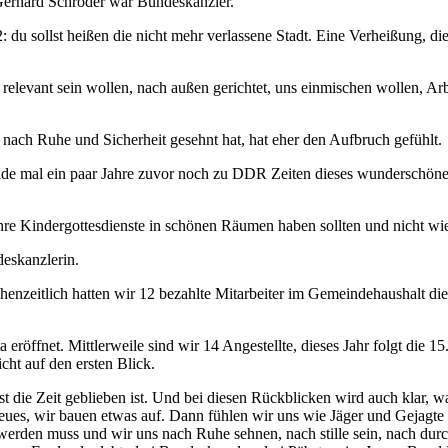
Gerhard Schröder war Bundeskanzler.
du sollst heißen die nicht mehr verlassene Stadt. Eine Verheißung, die 
d relevant sein wollen, nach außen gerichtet, uns einmischen wollen, A
h nach Ruhe und Sicherheit gesehnt hat, hat eher den Aufbruch gefühlt.
ade mal ein paar Jahre zuvor noch zu DDR Zeiten dieses wunderschöne
re Kindergottesdienste in schönen Räumen haben sollten und nicht wie
eskanzlerin.
enzeitlich hatten wir 12 bezahlte Mitarbeiter im Gemeindehaushalt die a
a eröffnet. Mittlerweile sind wir 14 Angestellte, dieses Jahr folgt die 
icht auf den ersten Blick.
 ist die Zeit geblieben ist. Und bei diesen Rückblicken wird auch klar
es, wir bauen etwas auf. Dann fühlen wir uns wie Jäger und Gejagte w
t werden muss und wir uns nach Ruhe sehnen, nach stille sein, nach durc