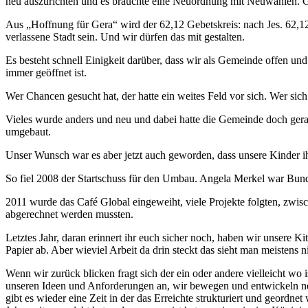
neu auszurichten und es brauchte eine Neuordnung mit Neuwahlen. 
Aus „Hoffnung für Gera“ wird der 62,12 Gebetskreis: nach Jes. 62,12: 
verlassene Stadt sein. Und wir dürfen das mit gestalten.
Es besteht schnell Einigkeit darüber, dass wir als Gemeinde offen un
immer geöffnet ist.
Wer Chancen gesucht hat, der hatte ein weites Feld vor sich. Wer sic
Vieles wurde anders und neu und dabei hatte die Gemeinde doch ger
umgebaut.
Unser Wunsch war es aber jetzt auch geworden, dass unsere Kinder ih
So fiel 2008 der Startschuss für den Umbau. Angela Merkel war Bund
2011 wurde das Café Global eingeweiht, viele Projekte folgten, zwisch
abgerechnet werden mussten.
Letztes Jahr, daran erinnert ihr euch sicher noch, haben wir unsere Kit
Papier ab. Aber wieviel Arbeit da drin steckt das sieht man meistens n
Wenn wir zurück blicken fragt sich der ein oder andere vielleicht wo
unseren Ideen und Anforderungen an, wir bewegen und entwickeln neu
gibt es wieder eine Zeit in der das Erreichte strukturiert und geordne