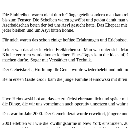
Die Stuhlreihen waren nicht durch Gänge geteilt sondern man kam rei
bis zum Fenster. Die Scheiben waren gewölbt und getönt damit man 
Aserbaidschan beten der bei uns Asyl gesucht hatte. Das Ehepaar mit d
jeder bleiben und um Asyl bitten könne.
Für mich waren das schon einige heftige Erfahrungen und Erlebnisse.
Leider war das aber in vielen Freikirchen so. Man war unter sich. M
Kirche verirrten wurde immer kleiner. Eines Tages kam die Idee auf, 
machen durfte. Sogar mit Verstärker und Technik.
Der Gebetskreis „Hoffnung für Gera“ wurde wiederbelebt und mit mus
Beim ersten Gäste-Godi kam die junge Familie Heimowski mit ihren 
Uwe Heimowski bot an, dass er zunächst ehrenamtlich und später mit e
die Dinge, die wir uns vornehmen auch operativ umsetzen und wahr
Das war im Jahr 2000. Der Gemeinderat wurde erweitert, jüngere un
2001 erlebten wir wie die Zwillingstürme in New York einstürzten, 2