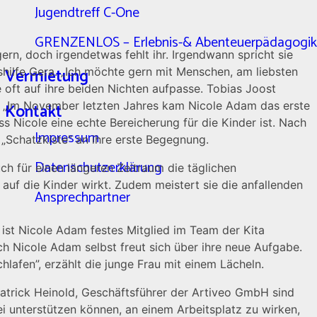
Jugendtreff C-One
GRENZENLOS – Erlebnis-& Abenteuerpädagogik
gern, doch irgendetwas fehlt ihr. Irgendwann spricht sie
Vermietung
nshilfe Gera. „Ich möchte gern mit Menschen, am liebsten
e oft auf ihre beiden Nichten aufpasse. Tobias Joost
6. „Im November letzten Jahres kam Nicole Adam das erste
Kontakt
ss Nicole eine echte Bereicherung für die Kinder ist. Nach
Impressum
 „Schatzkiste” an ihre erste Begegnung.
Datenschutzerklärung
ch für einen längeren Zeitraum die täglichen
 auf die Kinder wirkt. Zudem meistert sie die anfallenden
Ansprechpartner
 ist Nicole Adam festes Mitglied im Team der Kita
Auch Nicole Adam selbst freut sich über ihre neue Aufgabe.
hlafen”, erzählt die junge Frau mit einem Lächeln.
atrick Heinold, Geschäftsführer der Artiveo GmbH sind
ei unterstützen können, an einem Arbeitsplatz zu wirken,