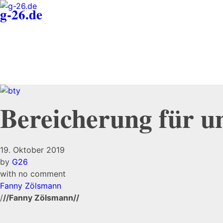
g-26.de
Bereicherung für un
19. Oktober 2019
by
G26
with
no comment
Fanny Zölsmann
/
//Fanny Zölsmann//