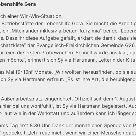
ebenshilfe Gera
ch einer Win-Win-Situation.
er Betriebsstätte der Lebenshilfe Gera. Sie macht die Arbeit 
eich „Miteinander inklusiv arbeiten, kurz mia” bei der Lebe
. Dass ihr diese Aufgabe gefällt, erklärt sie damit, dass si
„Schatzkiste” der Evangelisch-Freikirchlichen Gemeinde G2
Parteien die ersten Probewochen. Schnell wurde uns klar, da
 möchte”, erinnert sich Sylvia Hartmann, Leiterin der Kita
s Mal für fünf Monate. „Wir wollten herausfinden, ob sie au
h Sylvia Hartmann erfreut. „Es ist ihre Art, die beruhigend
ßenarbeitsplatz eingerichtet. Offiziell seit dem 1. August
ich hier bei uns wohlfühlt”, ist Sylvia Hartmann begeistert. 
o laut wie in der Werkstatt und außerdem kann ich länger sc
ams Tag erst 8.30 Uhr. Dank der monatlichen Spende von P
e” gedeckelt. „Ich freue mich, wenn wir einen Menschen dab