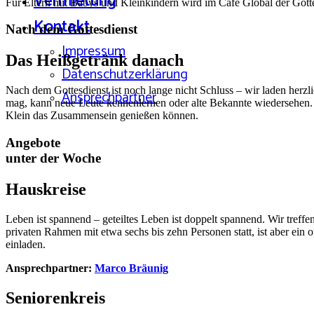
Vermietung
Für Eltern mit Babys und Kleinkindern wird im Café Global der Gotte
Kontakt
Nach dem Gottesdienst
Impressum
Das Heißgetränk danach
Datenschutzerklärung
Nach dem Gottesdienst ist noch lange nicht Schluss – wir laden herzl
Ansprechpartner
mag, kann neue Leute kennenlernen oder alte Bekannte wiedersehen. Fü
Klein das Zusammensein genießen können.
Angebote
unter der Woche
Hauskreise
Leben ist spannend – geteiltes Leben ist doppelt spannend. Wir tref
privaten Rahmen mit etwa sechs bis zehn Personen statt, ist aber ei
einladen.
Ansprechpartner:
Marco Bräunig
Seniorenkreis