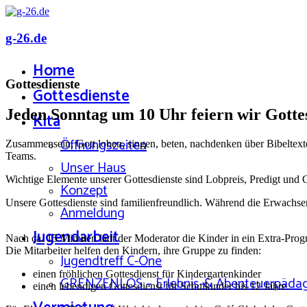
g-26.de
Home
Gottesdienste
Gottesdienste
Jeden Sonntag um 10 Uhr feiern wir Gotte
Kita
Öffnungszeiten
Zusammensein, Gott loben, singen, beten, nachdenken über Bibeltext
Teams.
Unser Haus
Wichtige Elemente unserer Gottesdienste sind Lobpreis, Predigt und 
Konzept
Unsere Gottesdienste sind familienfreundlich. Während die Erwachsen
Anmeldung
Jugendarbeit
Nach ca. 15 Minuten lädt der Moderator die Kinder in ein Extra-Pro
Die Mitarbeiter helfen den Kindern, ihre Gruppe zu finden:
Jugendtreff C-One
einen fröhlichen Gottesdienst für Kindergartenkinder
GRENZENLOS – Erlebnis-& Abenteuerpäda
einen lebendigen Gottesdienst für Schulkinder bis 12 Jahre.